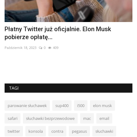
Płatny Twitter już oficjalnie. Elon Musk
K
pobierze opłatę...
Gr
Październik 18, 2023
0
409
TAGI
parowanie słuchawek
sup400
i500
elon musk
safari
słuchawki bezprzewodowe
mac
email
twitter
konsola
contra
pegasus
słuchawki