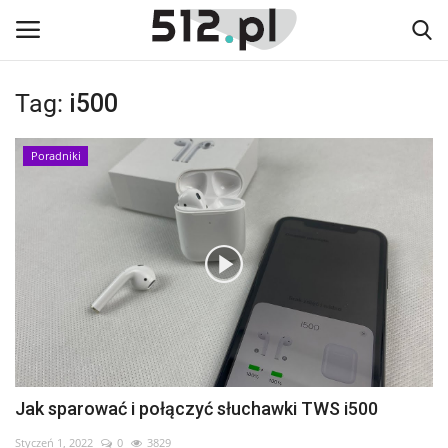
Tag:
i500
Zaloguj się
Zarejestruj się
Poradniki
Home
Aktualności
Poradniki
Testy i prezentacje
Artykuły
Jak sparować i połączyć słuchawki TWS i500
Kontakt
Styczeń 1, 2022
0
3829