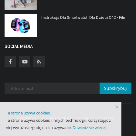
Instrukcja Dla Smartwatch Dla Dzieci Q12 - Film
SOCIAL MEDIA
Subskrybuj
Ta strona używa cookies.
Regulamin
Polityka cookies
Polityka prywatności
Ta strona używa cookies i innych technologii. Korzystając z
niej wyrażasz zgodę na ich używanie.
Dowiedz się więcej