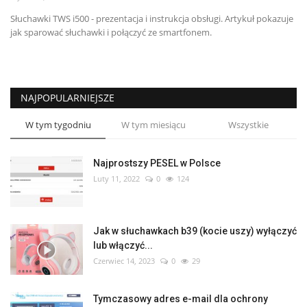
Słuchawki TWS i500 - prezentacja i instrukcja obsługi. Artykuł pokazuje
jak sparować słuchawki i połączyć ze smartfonem.
NAJPOPULARNIEJSZE
W tym tygodniu
W tym miesiącu
Wszystkie
Najprostszy PESEL w Polsce
Luty 11, 2022
0
124
Jak w słuchawkach b39 (kocie uszy) wyłączyć
lub włączyć...
Czerwiec 14, 2023
0
29
Tymczasowy adres e-mail dla ochrony