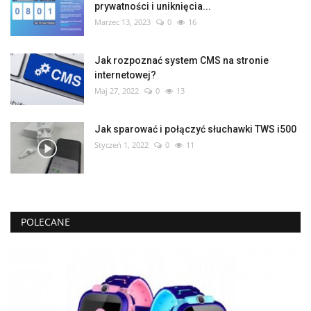
prywatności i uniknięcia...
Marzec 13, 2023
0
16
Jak rozpoznać system CMS na stronie
internetowej?
Maj 27, 2022
0
13
Jak sparować i połączyć słuchawki TWS i500
Styczeń 1, 2022
0
11
POLECANE