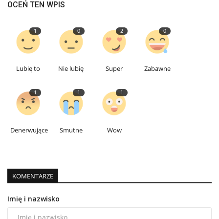
OCEŃ TEN WPIS
1
0
2
0
Lubię to
Nie lubię
Super
Zabawne
1
1
1
Denerwujące
Smutne
Wow
KOMENTARZE
Imię i nazwisko