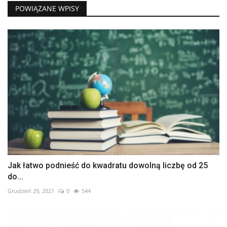
POWIĄZANE WPISY
Jak łatwo podnieść do kwadratu dowolną liczbę od 25
do...
Grudzień 29, 2021
0
544