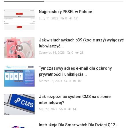
Najprostszy PESEL w Polsce
Luty 11, 2022
0
121
Jak w słuchawkach b39 (kocie uszy) wyłączyć
lub włączyć...
Czerwiec 14, 2023
0
28
Tymczasowy adres e-mail dla ochrony
prywatności i uniknięcia...
Marzec 13, 2023
0
16
Jak rozpoznać system CMS na stronie
internetowej?
Maj 27, 2022
0
14
Instrukcja Dla Smartwatch Dla Dzieci Q12 -