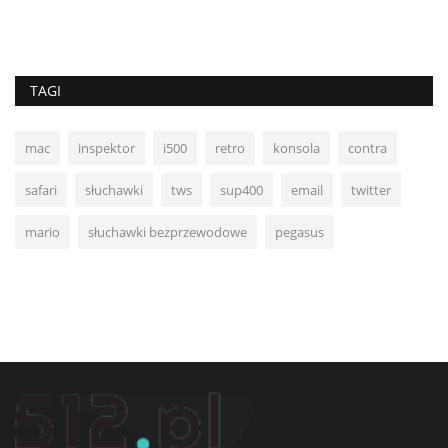
TAGI
mac
inspektor
i500
retro
konsola
contra
safari
słuchawki
tws
sup400
email
twitter
mario
słuchawki bezprzewodowe
pegasus