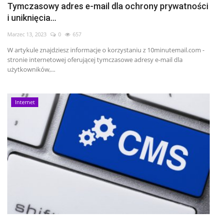
Tymczasowy adres e-mail dla ochrony prywatności
i uniknięcia...
Marzec 13, 2023
0
657
W artykule znajdziesz informacje o korzystaniu z 10minutemail.com -
stronie internetowej oferującej tymczasowe adresy e-mail dla
użytkowników,...
Internet