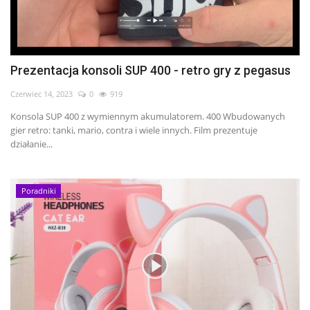
Prezentacja konsoli SUP 400 - retro gry z pegasus
Czerwiec 14, 2023
0
919
Konsola SUP 400 z wymiennym akumulatorem. 400 Wbudowanych
gier retro: tanki, mario, contra i wiele innych. Film prezentuje
działanie...
Poradniki