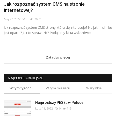
Jak rozpoznać system CMS na stronie
internetowej?
Maj 27, 2022
0
2062
Jak rozpoznać system CMS strony która cię interesuje? Na jakim silniku
jest oparta? Jak to sprawdzić? Podajemy kilka wskazówek
Załaduj więcej
NAJPOPULARNIEJSZE
W tym tygodniu
W tym miesiącu
Wszystkie
Najprostszy PESEL w Polsce
Luty 11, 2022
0
115