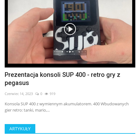
Prezentacja konsoli SUP 400 - retro gry z
pegasus
Czerwiec 14, 2023
0
919
Konsola SUP 400 z wymiennym akumulatorem. 400 Wbudowanych
gier retro: tanki, mario,...
ARTYKUŁY