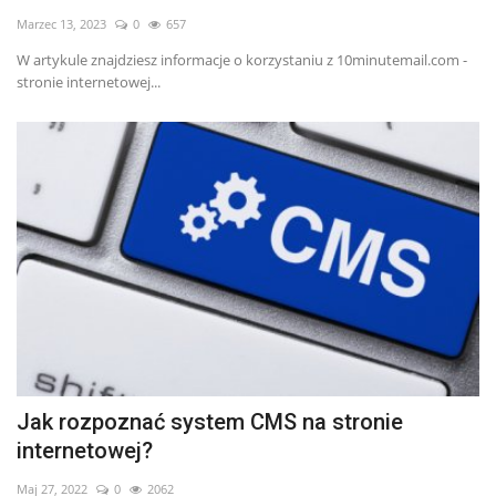
Marzec 13, 2023
0
657
W artykule znajdziesz informacje o korzystaniu z 10minutemail.com -
stronie internetowej...
Jak rozpoznać system CMS na stronie
internetowej?
Maj 27, 2022
0
2062