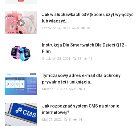
Jak w słuchawkach b39 (kocie uszy) wyłączyć
lub włączyć...
Czerwiec 14, 2023
0
30
Instrukcja Dla Smartwatch Dla Dzieci Q12 -
Film
Grudzień 28, 2021
38
15
Tymczasowy adres e-mail dla ochrony
prywatności i uniknięcia...
Marzec 13, 2023
0
15
Jak rozpoznać system CMS na stronie
internetowej?
Maj 27, 2022
0
14