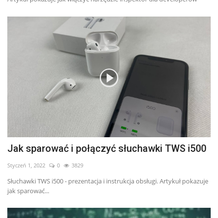
Jak sparować i połączyć słuchawki TWS i500
Styczeń 1, 2022
0
3829
Słuchawki TWS i500 - prezentacja i instrukcja obsługi. Artykuł pokazuje
jak sparować...