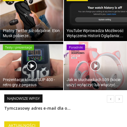
Płatny Twitter już oficjalnie. Elon
YouTube Wprowadza Możliwość
Musk pobierze...
Wyłączenia Historii Oglądania:...
Testy i prezentacje
Poradniki
Prezentacja konsoli SUP 400 -
Jak w słuchawkach b39 (kocie
retro gry z pegasus
uszy) wyłączyć lub włączyć...
NAJNOWSZE WPISY
Tymczasowy adres e-mail dla ochrony prywatności i uniknięcia spamu
AKTUALNOŚCI