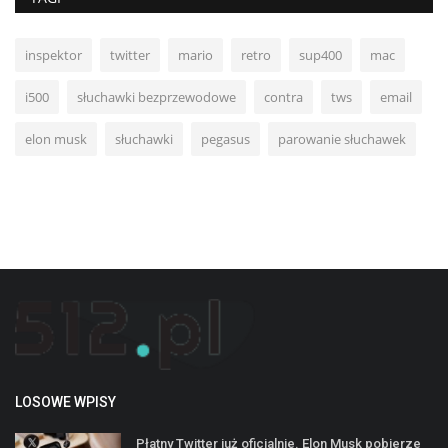
inspektor
twitter
mario
retro
sup400
mac
i500
słuchawki bezprzewodowe
contra
tws
email
elon musk
słuchawki
pegasus
parowanie słuchawek
LOSOWE WPISY
Płatny Twitter już oficjalnie. Elon Musk pobierze